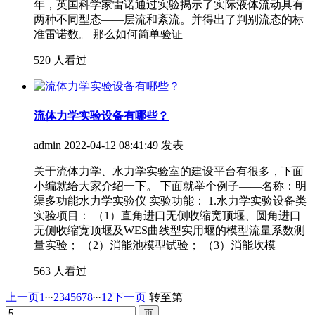
年，英国科学家雷诺通过实验揭示了实际液体流动具有
两种不同型态——层流和紊流。并得出了判别流态的标
准雷诺数。 那么如何简单验证
520 人看过
流体力学实验设备有哪些？
admin
2022-04-12 08:41:49 发表
关于流体力学、水力学实验室的建设平台有很多，下面
小编就给大家介绍一下。 下面就举个例子——名称：明
渠多功能水力学实验仪 实验功能： 1.水力学实验设备类
实验项目： （1）直角进口无侧收缩宽顶堰、圆角进口
无侧收缩宽顶堰及WES曲线型实用堰的模型流量系数测
量实验； （2）消能池模型试验； （3）消能坎模
563 人看过
...
...
上一页
1
2
3
4
5
6
7
8
12
下一页
转至第